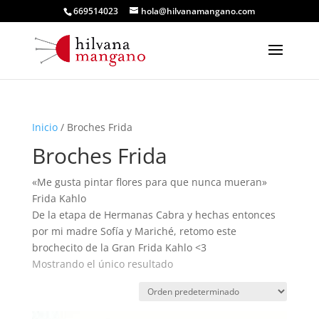
669514023
hola@hilvanamangano.com
Inicio
/ Broches Frida
Broches Frida
«Me gusta pintar flores para que nunca mueran»
Frida Kahlo
De la etapa de Hermanas Cabra y hechas entonces
por mi madre Sofía y Mariché, retomo este
brochecito de la Gran Frida Kahlo <3
Mostrando el único resultado