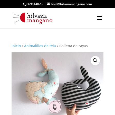
669514023
hola@hilvanamangano.com
Inicio
/
Animalillos de tela
/ Ballena de rayas