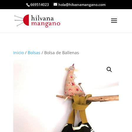
669514023
hola@hilvanamangano.com
Inicio
/
Bolsas
/ Bolsa de Ballenas