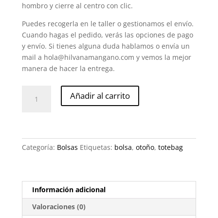
hombro y cierre al centro con clic.
Puedes recogerla en le taller o gestionamos el envío.
Cuando hagas el pedido, verás las opciones de pago
y envío. Si tienes alguna duda hablamos o envía un
mail a hola@hilvanamangano.com y vemos la mejor
manera de hacer la entrega.
Bolsa
Añadir al carrito
de
Ballenas
cantidad
Categoría:
Bolsas
Etiquetas:
bolsa
,
otoño
,
totebag
Información adicional
Valoraciones (0)