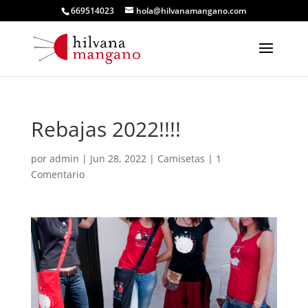
669514023
hola@hilvanamangano.com
Rebajas 2022!!!!
por
admin
|
Jun 28, 2022
|
Camisetas
|
1
Comentario