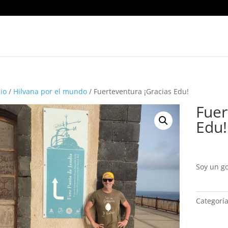
cio
/
Hilvana por el mundo
/ Fuerteventura ¡Gracias Edu!
Fuer
Edu!
Soy un go
Categorí