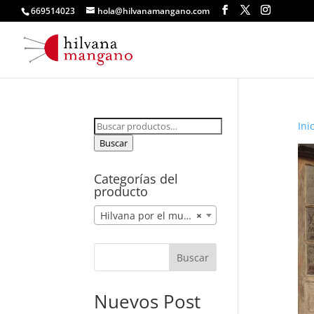
669514023
hola@hilvanamangano.com
Buscar
Ini
por:
Buscar
Categorías del
producto
Hilvana por el mundo (15)
×
Buscar
Nuevos Post