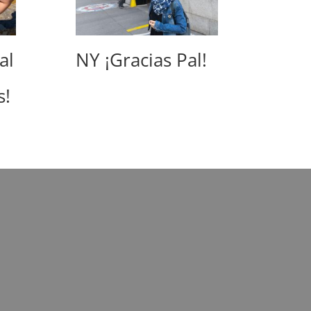
al
NY ¡Gracias Pal!
s!