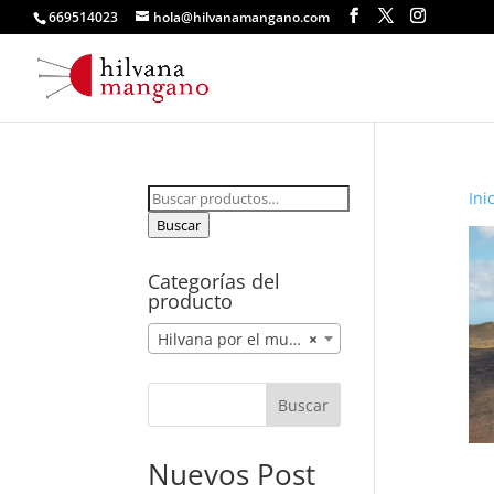
669514023
hola@hilvanamangano.com
Buscar
Ini
por:
Buscar
Categorías del
producto
Hilvana por el mundo (15)
×
Buscar
Nuevos Post