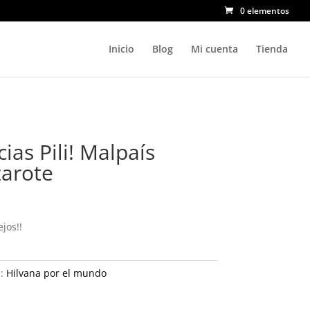
0 elementos
Inicio
Blog
Mi cuenta
Tienda
cias Pili! Malpaís
arote
ejos!!
a:
Hilvana por el mundo