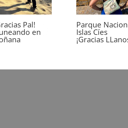
racias Pal!
Parque Nacion
uneando en
Islas Cíes
oñana
¡Gracias LLano