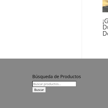
¡G
D
D
Búsqueda de Productos
Buscar
por:
Buscar