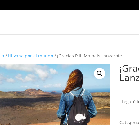
cio
/
Hilvana por el mundo
/ ¡Gracias Pili! Malpaís Lanzarote
¡Gra
Lanz
LLegaré l
Categorí