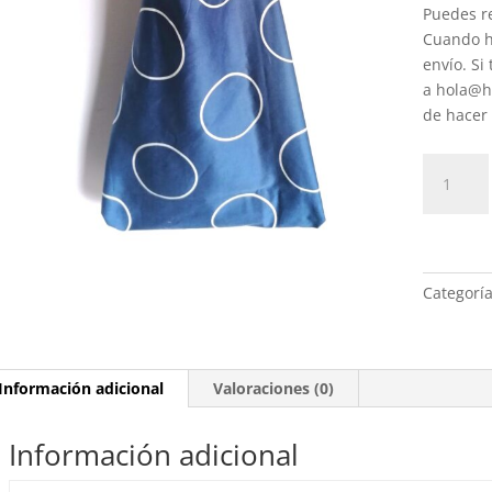
Puedes re
Cuando ha
envío. Si
a hola@h
de hacer 
Bolsa
reversibl
de
lunares
cantidad
Categorí
Información adicional
Valoraciones (0)
Información adicional