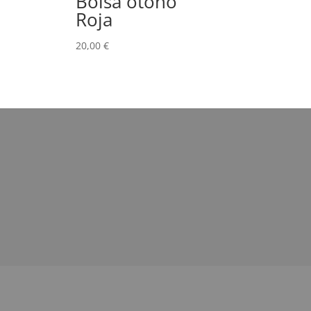
Bolsa otoño
Roja
20,00
€