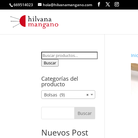
669514023
hola@hilvanamangano.com
Buscar
Ini
por:
Buscar
Categorías del
producto
Bolsas (9)
×
Buscar
Nuevos Post