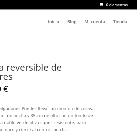
0 elementos
Inicio
Blog
Mi cuenta
Tienda
a reversible de
res
0
€
 algodones.Puedes llevar un montón de cosas.
cm de ancho y 35 cm de alto con un fondo de
a doble verde oliva super resistente, para
 hombro y cierre al centro con clic.