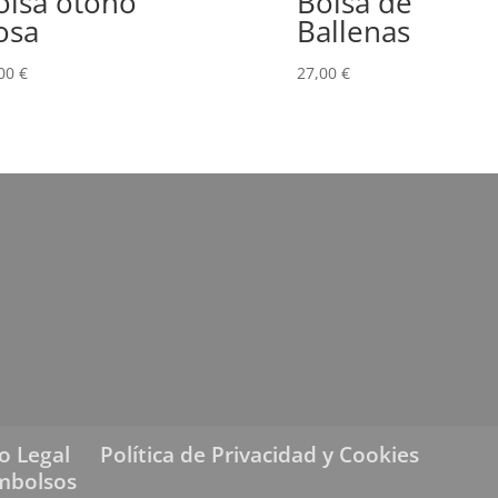
olsa otoño
Bolsa de
osa
Ballenas
,00
€
27,00
€
o Legal
Política de Privacidad y Cookies
embolsos