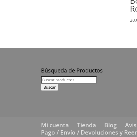
B
R
20
Búsqueda de Productos
Buscar
por:
Buscar
Mi cuenta
Tienda
Blog
Avis
Pago / Envío / Devoluciones y Re