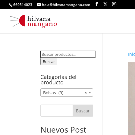
669514023
hola@hilvanamangano.com
Buscar
Ini
por:
Buscar
Categorías del
producto
Bolsas (9)
×
Buscar
Nuevos Post