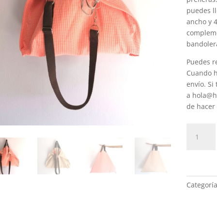
puedes l
ancho y 4
compleme
bandoler
Puedes re
Cuando ha
envío. Si
a hola@h
de hacer 
Bolsa
reversibl
Crema
y
Flúor
cantidad
Categorí