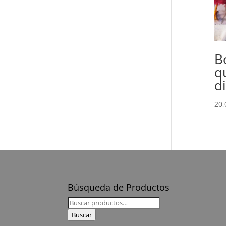
B
q
d
20
Búsqueda de Productos
Buscar
por:
Buscar