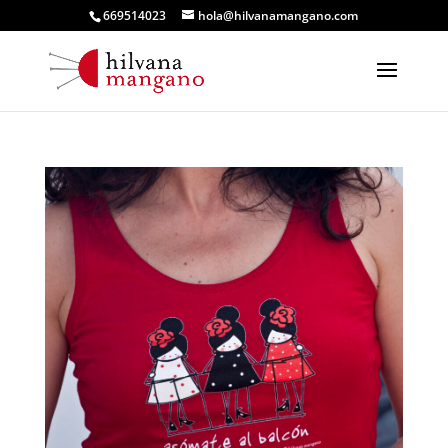
669514023
hola@hilvanamangano.com